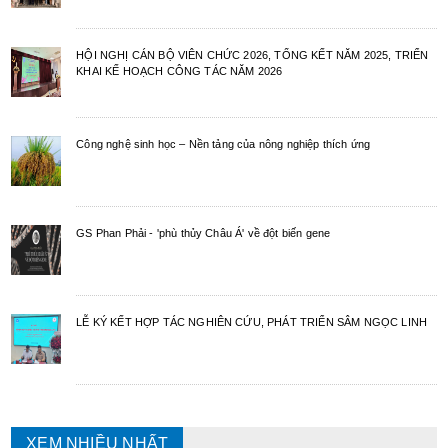
HỘI NGHỊ CÁN BỘ VIÊN CHỨC 2026, TỔNG KẾT NĂM 2025, TRIỂN
KHAI KẾ HOẠCH CÔNG TÁC NĂM 2026
Công nghệ sinh học – Nền tảng của nông nghiệp thích ứng
GS Phan Phải - 'phù thủy Châu Á' về đột biến gene
LỄ KÝ KẾT HỢP TÁC NGHIÊN CỨU, PHÁT TRIỂN SÂM NGỌC LINH
XEM NHIỀU NHẤT