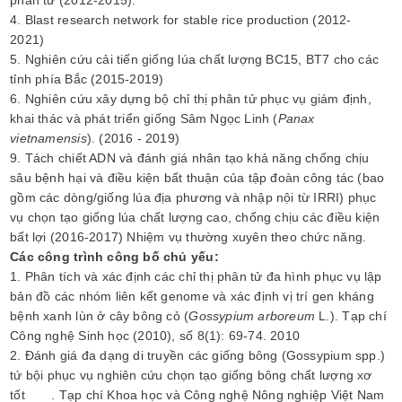
phân tử (2012-2015).
4. Blast research network for stable rice production (2012-
2021)
5. Nghiên cứu cải tiến giống lúa chất lượng BC15, BT7 cho các
tỉnh phía Bắc (2015-2019)
6. Nghiên cứu xây dựng bộ chỉ thị phân tử phục vụ giám định,
khai thác và phát triển giống Sâm Ngọc Linh (
Panax
vietnamensis
). (2016 - 2019)
9. Tách chiết ADN và đánh giá nhân tạo khả năng chống chịu
sâu bệnh hại và điều kiện bất thuận của tập đoàn công tác (bao
gồm các dòng/giống lúa địa phương và nhập nội từ IRRI) phục
vụ chọn tạo giống lúa chất lượng cao, chống chịu các điều kiện
bất lợi (2016-2017) Nhiệm vụ thường xuyên theo chức năng.
Các công trình công bố chủ yếu:
1. Phân tích và xác định các chỉ thị phân tử đa hình phục vụ lập
bản đồ các nhóm liên kết genome và xác định vị trí gen kháng
bệnh xanh lùn ở cây bông cỏ (
Gossypium arboreum
L.). Tạp chí
Công nghệ Sinh học (2010), số 8(1): 69-74. 2010
2. Đánh giá đa dạng di truyền các giống bông (Gossypium spp.)
tứ bội phục vụ nghiên cứu chọn tạo giống bông chất lượng xơ
tốt . Tạp chí Khoa học và Công nghệ Nông nghiệp Việt Nam