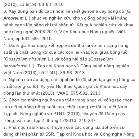
(2010), số 6(19): 58-63. 2010
3. Xây dựng bản đồ các nhóm liên kết genome cây bông cỏ (
G.
Arboreum
L.) phục vụ nghiên cứu chọn giống bông vải kháng
bệnh xanh lùn bằng chỉ thị phân tử. Kết quả nghiên cứu và khoa
học công nghệ 2006-2010, Viện Khoa học Nông nghiệp Việt
Nam, pp 581-585. 2010
4. Đánh giá khả năng kết hợp và ưu thế lai về tính trạng năng
suất và chất lượng xơ của các con lai khác loài giữa bông luồi
(
Gossypium hirsutum
L.) và bông hải đảo (
Gossypium
barbadense
L.). Tạp chí Khoa học và Công nghệ nông nghiệp
Việt Nam (2013), số 2 (41): 89-96. 2013
5. Nghiên cứu áp dụng chỉ thị phân tử để chọn tạo giống bông có
chất lượng xơ tốt. Kỷ yếu Hội thảo Quốc gia về Khoa học cây
trồng lần thứ nhất (2013), VAAS, 575-582. 2013
6. Chọn lọc những nguồn gen triển vọng phục vụ công tác chọn
tạo giống bông năng suất cao, chất lượng xơ tốt tại Việt Nam.
Tạp chí Nông nghiệp và PTNT (2013), chuyên đề Giống cây
trồng, vật nuôi tập 2, tháng 12/2013: 240-247.
7. Phân tích sai khác di truyền của các dòng lúa đột biến sử
dụng chỉ thị phân tử SSR. Tạp chí Khoa học và Công nghệ Nông