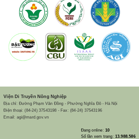
Viện Di Truyền Nông Nghiệp
Địa chỉ: Đường Phạm Văn Đồng - Phường Nghĩa Đô - Hà Nội
Điện thoại: (84-24) 37543198 - Fax: (84-24) 37543196
Email: agi@mard.gov.vn
Đang online:
10
Số lần xem trang:
13.988.586