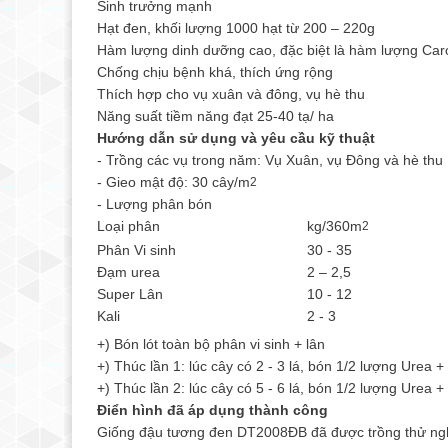
Sinh trưởng mạnh
Hạt đen, khối lượng 1000 hạt từ 200 – 220g
Hàm lượng dinh dưỡng cao, đặc biệt là hàm lượng C
Chống chịu bệnh khá, thích ứng rộng
Thích hợp cho vụ xuân và đông, vụ hè thu
Năng suất tiềm năng đạt 25-40 tạ/ ha
Hướng dẫn sử dụng và yêu cầu kỹ thuật
- Trồng các vụ trong năm: Vụ Xuân, vụ Đông và hè thu
- Gieo mật độ: 30 cây/m
2
- Lượng phân bón
Loại phân
kg/360m
2
Phân Vi sinh
30 - 35
Đạm urea
2 – 2,5
Super Lân
10 - 12
Kali
2 - 3
+) Bón lót toàn bộ phân vi sinh + lân
+) Thúc lần 1: lúc cây có 2 - 3 lá, bón 1/2 lượng Urea +
+) Thúc lần 2: lúc cây có 5 - 6 lá, bón 1/2 lượng Urea +
Điển hình đã áp dụng thành công
Giống đậu tương đen DT2008ĐB đã được trồng thử ngh