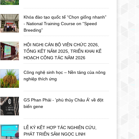
Khóa đào tạo quốc tế “Chọn giống nhanh”
- National Training Course on “Speed
Breeding”
HỘI NGHỊ CÁN BỘ VIÊN CHỨC 2026,
TỔNG KẾT NĂM 2025, TRIỂN KHAI KẾ
HOẠCH CÔNG TÁC NĂM 2026
Công nghệ sinh học – Nền tảng của nông
nghiệp thích ứng
GS Phan Phải - 'phù thủy Châu Á' về đột
biến gene
LỄ KÝ KẾT HỢP TÁC NGHIÊN CỨU,
PHÁT TRIỂN SÂM NGỌC LINH