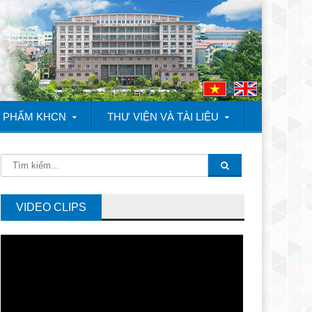
 PHẨM KHCN
THƯ VIỆN VÀ TÀI LIỆU
Quốc Doanh thăm các mô hình giống lúa mới kháng bệnh bạc lá và g
VIDEO CLIPS