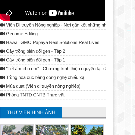
Viện Di truyền Nông nghiệp - Nơi gắn kết những nhà khoa học
Genome Editing
Hawaii GMO Papaya Real Solutions Real Lives
Cây trồng biến đổi gen - Tập 2
Cây trồng biến đổi gen - Tập 1
"Tết ấm cho em" - Chương trình thiện nguyện tại xã Tả Lủng - Đ
Trồng hoa cúc bằng công nghệ chiếu xạ
Múa quạt (Viện di truyền nông nghiệp)
Phòng TNTĐ CNTB Thực vật
THƯ VIỆN HÌNH ẢNH