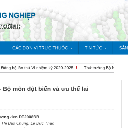
CÁC ĐƠN VỊ TRỰC THUỘC
TIN TỨC
SẢN
ảng bộ lần thứ VI nhiệm kỳ 2020-2025
Thứ trưởng Bộ NN&PTNT Lê 
 Bộ môn đột biến và ưu thế lai
tương đen DT2008ĐB
m Thị Bảo Chung, Lê Đức Thảo