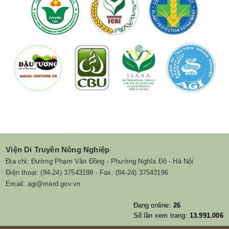
Viện Di Truyền Nông Nghiệp
Địa chỉ: Đường Phạm Văn Đồng - Phường Nghĩa Đô - Hà Nội
Điện thoại: (84-24) 37543198 - Fax: (84-24) 37543196
Email: agi@mard.gov.vn
Đang online:
26
Số lần xem trang:
13.991.006