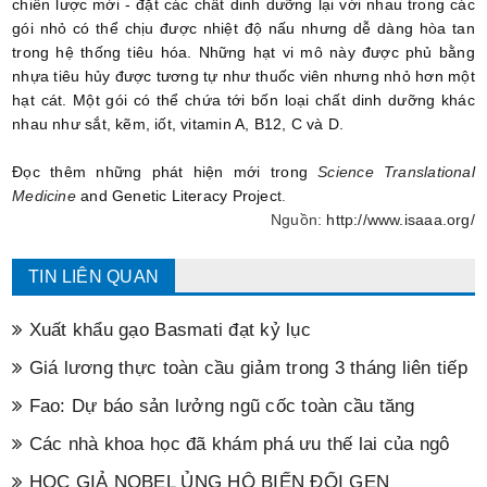
chiến lược mới - đặt các chất dinh dưỡng lại với nhau trong các
gói nhỏ có thể chịu được nhiệt độ nấu nhưng dễ dàng hòa tan
trong hệ thống tiêu hóa. Những hạt vi mô này được phủ bằng
nhựa tiêu hủy được tương tự như thuốc viên nhưng nhỏ hơn một
hạt cát. Một gói có thể chứa tới bốn loại chất dinh dưỡng khác
nhau như sắt, kẽm, iốt, vitamin A, B12, C và D.
Đọc thêm những phát hiện mới trong
Science Translational
Medicine
and
Genetic Literacy Projec
t
.
Nguồn:
http://www.isaaa.org/
TIN LIÊN QUAN
Xuất khẩu gạo Basmati đạt kỷ lục
Giá lương thực toàn cầu giảm trong 3 tháng liên tiếp
Fao: Dự báo sản lưởng ngũ cốc toàn cầu tăng
Các nhà khoa học đã khám phá ưu thế lai của ngô
HỌC GIẢ NOBEL ỦNG HỘ BIẾN ĐỔI GEN