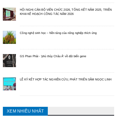
HỘI NGHỊ CÁN BỘ VIÊN CHỨC 2026, TỔNG KẾT NĂM 2025, TRIỂN
KHAI KẾ HOẠCH CÔNG TÁC NĂM 2026
Công nghệ sinh học – Nền tảng của nông nghiệp thích ứng
GS Phan Phải - 'phù thủy Châu Á' về đột biến gene
LỄ KÝ KẾT HỢP TÁC NGHIÊN CỨU, PHÁT TRIỂN SÂM NGỌC LINH
XEM NHIỀU NHẤT