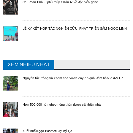
GS Phan Phải - 'phù thủy Châu Á' về đột biến gene
LỄ KÝ KẾT HỢP TÁC NGHIÊN CỨU, PHÁT TRIỂN SÂM NGỌC LINH
XEM NHIỀU NHẤT
Nguyên tắc trồng và chăm sóc vườn cây ăn quả đảm bảo VSANTP
Hơn 500.000 hộ nghèo nông thôn được cải thiện nhà
Xuất khẩu gạo Basmati đạt kỷ lục